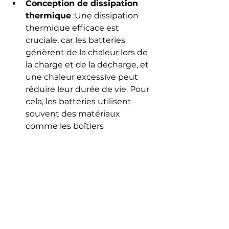
Conception de dissipation 
thermique
 :Une dissipation 
thermique efficace est 
cruciale, car les batteries 
génèrent de la chaleur lors de 
la charge et de la décharge, et 
une chaleur excessive peut 
réduire leur durée de vie. Pour 
cela, les batteries utilisent 
souvent des matériaux 
comme les boîtiers 
métalliques, qui aident à 
dissiper efficacement la 
chaleur. Dans certains cas, des 
méthodes de refroidissement 
supplémentaires, comme les 
dissipateurs thermiques, 
peuvent être utilisées pour 
garantir que la batterie reste à 