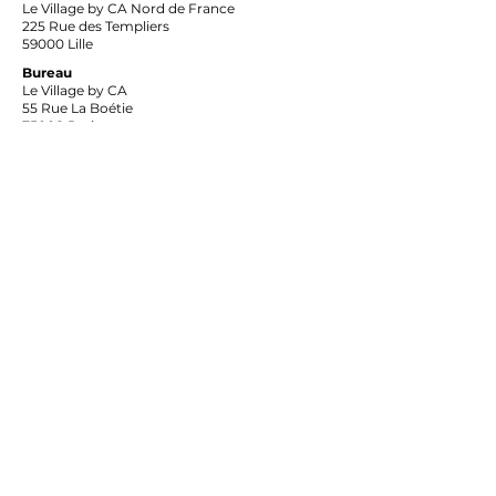
Le Village by CA Nord de France
225 Rue des Templiers
59000 Lille
Bureau
Le Village by CA
55 Rue La Boétie
75008 Paris
Contactez-nous
Prénom
Nom
Email
Ecrire un message