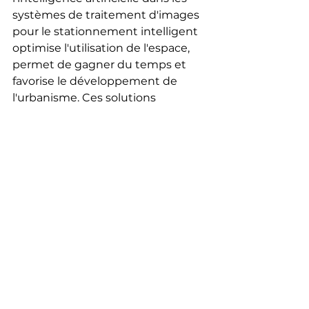
systèmes de traitement d'images 
pour le stationnement intelligent 
optimise l'utilisation de l'espace, 
permet de gagner du temps et 
favorise le développement de 
l'urbanisme. Ces solutions 
réduisent non seulement le trafic 
mais contribuent également à 
une réduction des émissions de 
CO2. 
VizioSense a également 
développé la solution VizioCount, 
qui compte les personnes et/ou 
les véhicules en temps réel, 
permettant ainsi leur classification 
et leur comptage. Cette solution 
est adaptable pour compter les 