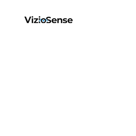
Siège social
Le Village by CA Nord de France
225 Rue des Templiers
59000 Lille
Bureau
Le Village by CA
55 Rue La Boétie
75008 Paris
Contactez-nous
Prénom
Nom